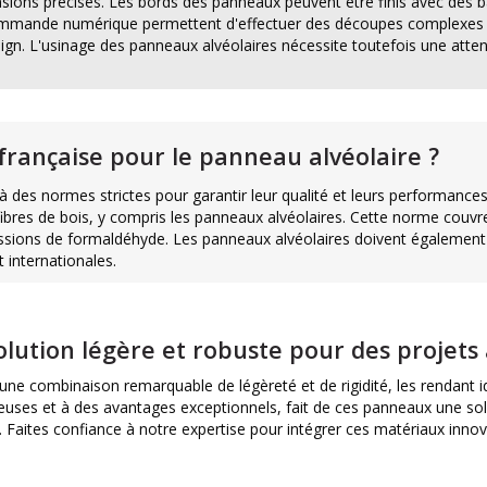
nsions précises. Les bords des panneaux peuvent être finis avec des 
 commande numérique permettent d'effectuer des découpes complexes e
sign. L'usinage des panneaux alvéolaires nécessite toutefois une atte
 française pour le panneau alvéolaire ?
à des normes strictes pour garantir leur qualité et leurs performance
bres de bois, y compris les panneaux alvéolaires. Cette norme couvre
issions de formaldéhyde. Les panneaux alvéolaires doivent également r
 internationales.
olution légère et robuste pour des projets
 une combinaison remarquable de légèreté et de rigidité, les rendant i
uses et à des avantages exceptionnels, fait de ces panneaux une solut
. Faites confiance à notre expertise pour intégrer ces matériaux innov