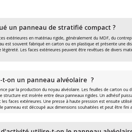
tué un panneau de stratifié compact ?
es extérieures en matériau rigide, généralement du MDF, du contrepla
u est souvent fabriqué en carton ou en plastique et présente une dispo
e légèreté. Les faces extérieures peuvent être revêtues de divers mat
t-on un panneau alvéolaire
?
ce par la production du noyau alvéolaire. Les feuilles de carton ou
ette structure est insérée entre deux panneaux rigides. Un adhésif puiss
t les faces extérieures. Une presse à haute pression est ensuite utili
e panneau est découpé aux dimensions souhaitées et peut être fini a
'activité utilise-t-on le panneau alvéolair